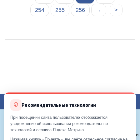
254
255
256
→
>
Toggl
Рекомендательные технологии
navig
При посещении сайта пользователю отображается
уведомление об использовании рекомендательных
© 2012—2026 ЕДС-Реутов
технологий и сервиса Яндекс Метрика.
Политика конфиденциальности
Нажимая кнопку «Принять», вы даёте отдельное согласие на