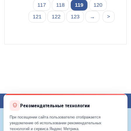
117
118
119
120
121
122
123
→
>
Toggl
Рекомендательные технологии
navig
При посещении сайта пользователю отображается
уведомление об использовании рекомендательных
© 2012—2026 ЕДС-Реутов
технологий и сервиса Яндекс Метрика.