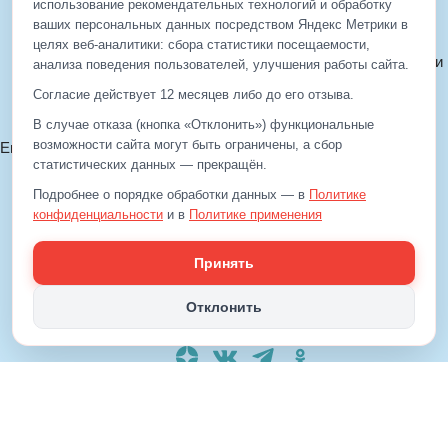
использование рекомендательных технологий и обработку
ваших персональных данных посредством Яндекс Метрики в
© 2012—2026 ЕДС-Реутов
целях веб‑аналитики: сбора статистики посещаемости,
Политика конфиденциальности
анализа поведения пользователей, улучшения работы сайта.
Политика cookie
Согласие действует 12 месяцев либо до его отзыва.
Согласие на обработку ПДн
В случае отказа (кнопка «Отклонить») функциональные
возможности сайта могут быть ограничены, а сбор
Email:
info@eds-reutov.ru
+7 (499)
929-99-99
статистических данных — прекращён.
+7 (495)
512-00-11
Подробнее о порядке обработки данных — в
Политике
конфиденциальности
и в
Политике применения
рекомендательных технологий
.
Принять
+7 (499)
929-99-99
+7 (495)
512-00-11
Отклонить
Email:
info@eds-reutov.ru