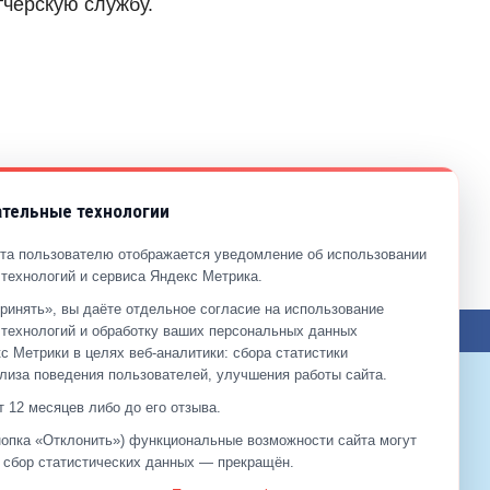
тчерскую службу.
тельные технологии
та пользователю отображается уведомление об использовании
технологий и сервиса Яндекс Метрика.
ринять», вы даёте отдельное согласие на использование
ЖЕНИЯ ПО САЙТУ
технологий и обработку ваших персональных данных
с Метрики в целях веб‑аналитики: сбора статистики
лиза поведения пользователей, улучшения работы сайта.
 12 месяцев либо до его отзыва.
+7 (499)
929-99-99
кнопка «Отклонить») функциональные возможности сайта могут
+7 (495)
512-00-11
а сбор статистических данных — прекращён.