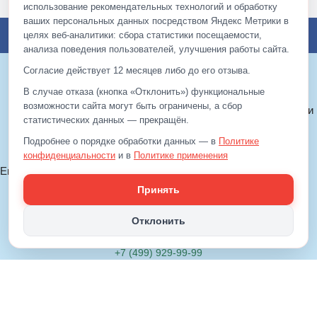
использование рекомендательных технологий и обработку
ваших персональных данных посредством Яндекс Метрики в
целях веб‑аналитики: сбора статистики посещаемости,
Toggl
анализа поведения пользователей, улучшения работы сайта.
navig
Согласие действует 12 месяцев либо до его отзыва.
В случае отказа (кнопка «Отклонить») функциональные
© 2012—2026 ЕДС-Реутов
возможности сайта могут быть ограничены, а сбор
Политика конфиденциальности
статистических данных — прекращён.
Политика cookie
Подробнее о порядке обработки данных — в
Политике
Согласие на обработку ПДн
конфиденциальности
и в
Политике применения
рекомендательных технологий
.
Email:
info@eds-reutov.ru
+7 (499)
929-99-99
Принять
+7 (495)
512-00-11
Отклонить
+7 (499)
929-99-99
+7 (495)
512-00-11
Email:
info@eds-reutov.ru