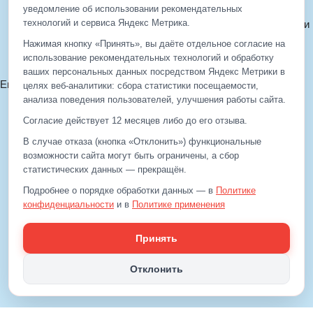
© 2012—2026 ЕДС-Реутов
уведомление об использовании рекомендательных
технологий и сервиса Яндекс Метрика.
Политика конфиденциальности
Политика cookie
Нажимая кнопку «Принять», вы даёте отдельное согласие на
Согласие на обработку ПДн
использование рекомендательных технологий и обработку
ваших персональных данных посредством Яндекс Метрики в
Email:
info@eds-balashiha.ru
целях веб‑аналитики: сбора статистики посещаемости,
+7 (499)
929-99-99
анализа поведения пользователей, улучшения работы сайта.
+7 (495)
512-00-11
Согласие действует 12 месяцев либо до его отзыва.
В случае отказа (кнопка «Отклонить») функциональные
возможности сайта могут быть ограничены, а сбор
+7 (499)
929-99-99
статистических данных — прекращён.
+7 (495)
512-00-11
Подробнее о порядке обработки данных — в
Политике
конфиденциальности
Email:
и в
info@eds-balashiha.ru
Политике применения
рекомендательных технологий
.
Принять
Отклонить