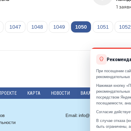
1 заяв
1047
1048
1049
1050
1051
1052
Рекоменда
При посещении сай
рекомендательных 
Нажимая кнопку «П
рекомендательных 
ПРОЕКТЕ
КАРТА
НОВОСТИ
ВАКАНСИИ
ПРЕДЛО
посредством Яндек
посещаемости, ана
Согласие действует
ов
Email:
info@eds-reutov.ru
В случае отказа (
льности
быть ограничены, 