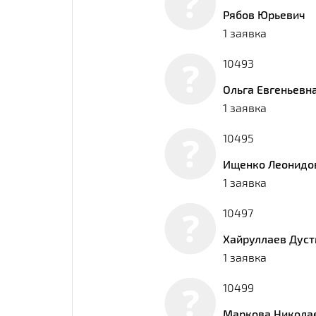
Рябов Юрьевич
1 заявка
10493
Ольга Евгеньевн
1 заявка
10495
Ищенко Леонидо
1 заявка
10497
Хайруллаев Дус
1 заявка
10499
Маркова Никола