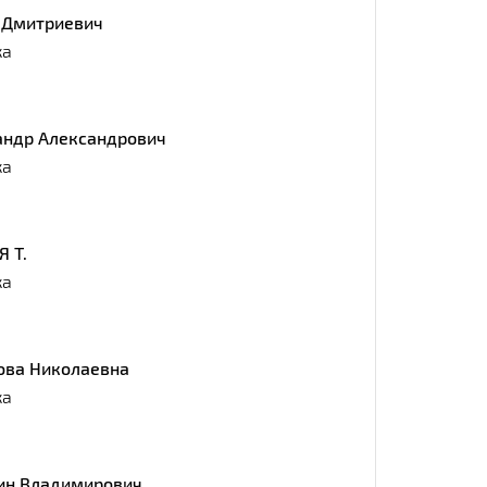
 Дмитриевич
ка
андр Александрович
ка
 Т.
ка
ова Николаевна
ка
ин Владимирович