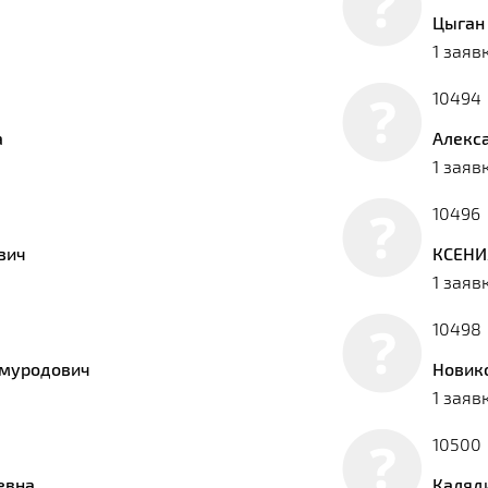
Цыган
1 заяв
10494
а
Алекс
1 заяв
10496
вич
КСЕНИЯ
1 заяв
10498
тмуродович
Новик
1 заяв
10500
евна
Каляд