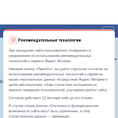
Toggl
navig
Рекомендательные технологии
При посещении сайта пользователю отображается
© 2012—2026 ЕДС-Реутов
уведомление об использовании рекомендательных
Политика конфиденциальности
технологий и сервиса Яндекс Метрика.
Политика cookie
Нажимая кнопку «Принять», вы даёте отдельное согласие на
Согласие на обработку ПДн
использование рекомендательных технологий и обработку
ваших персональных данных посредством Яндекс Метрики в
Email:
info@eds-reutov.ru
+7 (499)
929-99-99
целях веб‑аналитики: сбора статистики посещаемости,
анализа поведения пользователей, улучшения работы сайта.
+7 (495)
512-00-11
Согласие действует 12 месяцев либо до его отзыва.
В случае отказа (кнопка «Отклонить») функциональные
возможности сайта могут быть ограничены, а сбор
+7 (499)
929-99-99
статистических данных — прекращён.