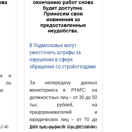
В Подмосковье могут
ужесточить штрафы за
нарушения в сфере
обращения со стройотходами
ем и
За непередачу данных
и по
мониторинга в РНИС: на
м:
должностных лиц – от 30 до 50
тыс. рублей, на
предпринимателей и
юридических лиц – от 70 до
100 тыс. рублей. Существенно
12:40
Дата публикации: 16 апр. 2021 18:39