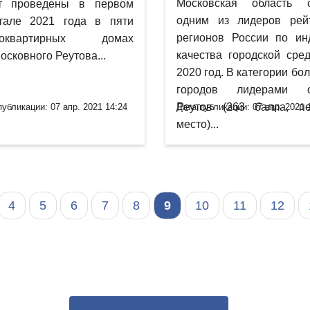
Московская область с
ут проведены в первом
одним из лидеров рей
тале 2021 года в пяти
регионов России по ин
гоквартирных домах
качества городской сре
осковного Реутова...
2020 год. В категории бо
городов лидерами с
Реутов (263 балла, п
публикации: 07 апр. 2021 14:24
Дата публикации: 07 апр. 2021 
место)...
4
5
6
7
8
9
10
11
12