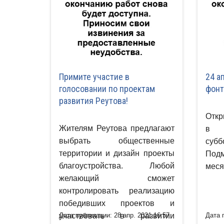
Примите участие в
24 а
голосовании по проектам
фон
развития Реутова!
Откр
Жителям Реутова предлагают
в 
выбрать общественные
субб
территории и дизайн проекты
Под
благоустройства. Любой
меся
желающий сможет
контролировать реализацию
победивших проектов и
участвовать в развитии
Дата публикации: 28 апр. 2021 16:57
Дата 