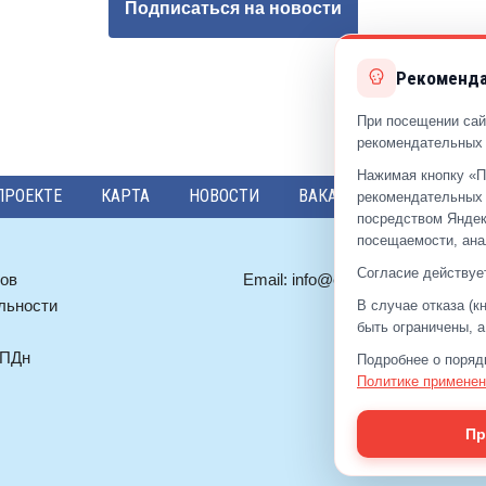
Подписаться на новости
Рекоменда
При посещении сай
рекомендательных 
Нажимая кнопку «П
ПРОЕКТЕ
КАРТА
НОВОСТИ
ВАКАНСИИ
ПРЕДЛО
рекомендательных 
посредством Яндек
посещаемости, ана
Согласие действует
ов
Email:
info@eds-reutov.ru
льности
В случае отказа (
быть ограничены, 
 ПДн
Подробнее о поряд
Политике применен
Пр