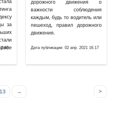
тала
дорожного движения о
тинга
важности соблюдения
дексу
каждым, будь то водитель или
ды за
пешеход, правил дорожного
льших
движения.
тали
ервое
12:48
Дата публикации: 02 апр. 2021 16:17
13
→
>